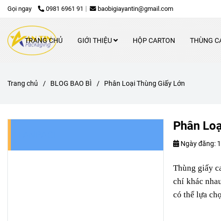
Gọi ngay
0981 6961 91
baobigiayantin@gmail.com
TRANG CHỦ
GIỚI THIỆU
HỘP CARTON
THÙNG C
Trang chủ
/
BLOG BAO BÌ
/
Phân Loại Thùng Giấy Lớn
Phân Loạ
FANPAGE
Ngày đăng:
1
Thùng giấy ca
chí khác nhau
có thể lựa ch