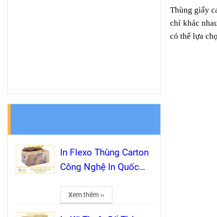
Thùng giấy ca
chí khác nhau
có thể lựa ch
BLOG BAO BÌ
In Flexo Thùng Carton
Công Nghệ In Quốc
Dân Cho Sản Xuất Bao
Bì Số Lượng Lớn
Xem thêm ››