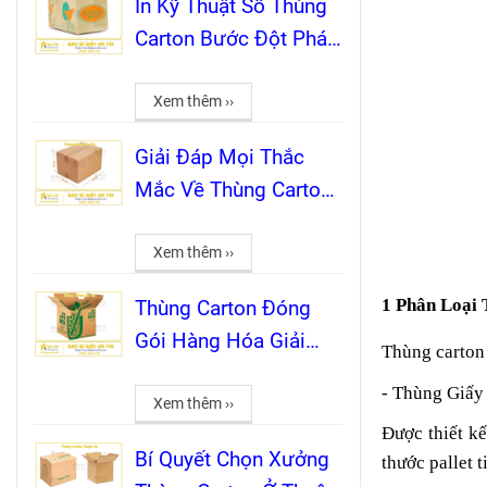
In Kỹ Thuật Số Thùng
Carton Bước Đột Phá
Cho Bao Bì Thời Đại
Mới Cùng An Tín
Xem thêm ››
Giải Đáp Mọi Thắc
Mắc Về Thùng Carton
Từ A-Z Cho Khách
Hàng
Xem thêm ››
1 Phân Loại
Thùng Carton Đóng
Gói Hàng Hóa Giải
Thùng carton 
Pháp Tối Ưu Từ A-Z
- Thùng Giấy
Cùng Bao Bì Giấy An
Xem thêm ››
Được thiết kế
Tín
Bí Quyết Chọn Xưởng
thước pallet 