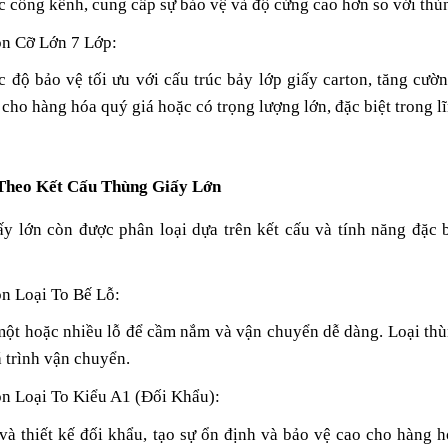
 cồng kềnh, cung cấp sự bảo vệ và độ cứng cao hơn so với thùn
on Cỡ Lớn 7 Lớp:
 độ bảo vệ tối ưu với cấu trúc bảy lớp giấy carton, tăng cư
cho hàng hóa quý giá hoặc có trọng lượng lớn, đặc biệt trong lĩ
 Theo Kết Cấu Thùng Giấy Lớn
ấy lớn còn được phân loại dựa trên kết cấu và tính năng đặc 
on Loại To Bế Lỗ:
một hoặc nhiều lỗ để cầm nắm và vận chuyển dễ dàng. Loại thùn
 trình vận chuyển.
on Loại To Kiểu A1 (Đối Khẩu):
và thiết kế đối khẩu, tạo sự ổn định và bảo vệ cao cho hàng