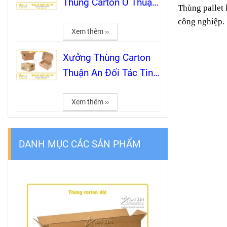
Thùng Carton Ở Thuận
Thùng pallet
An 5 Tiêu Chí Vàng Để
công nghiệp.
Không Tiền Mất Tật
Xem thêm ››
Mang
Xưởng Thùng Carton
Thuận An Đối Tác Tin
Cậy Cho Mọi Nhu Cầu
Đóng Gói
Xem thêm ››
DANH MỤC CÁC SẢN PHẨM