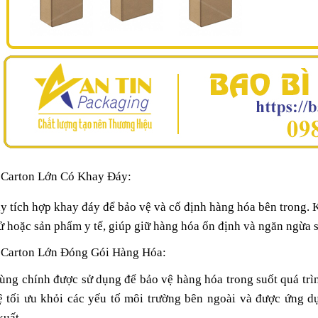
ARTON IN FLEXO 5
HỘP CARTON ĐÓNG GÓI T
LỚP
 Carton Lớn Có Khay Đáy:
y tích hợp khay đáy để bảo vệ và cố định hàng hóa bên trong.
 tử hoặc sản phẩm y tế, giúp giữ hàng hóa ổn định và ngăn ngừa 
 Carton Lớn Đóng Gói Hàng Hóa:
hùng chính được sử dụng để bảo vệ hàng hóa trong suốt quá trì
ệ tối ưu khỏi các yếu tố môi trường bên ngoài và được ứng dụn
xuất.