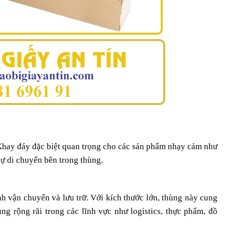
IVI
Thùng carton đóng gói dưa lưới
THÙ
 Khay đáy đặc biệt quan trọng cho các sản phẩm nhạy cảm như
sự di chuyển bên trong thùng.
nh vận chuyển và lưu trữ. Với kích thước lớn, thùng này cung
g rộng rãi trong các lĩnh vực như logistics, thực phẩm, đồ