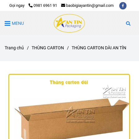
Gọi ngay
0981 6961 91
baobigiayantin@gmail.com
MENU
Trang chủ
/
THÙNG CARTON
/
THÙNG CARTON DÀI AN TÍN