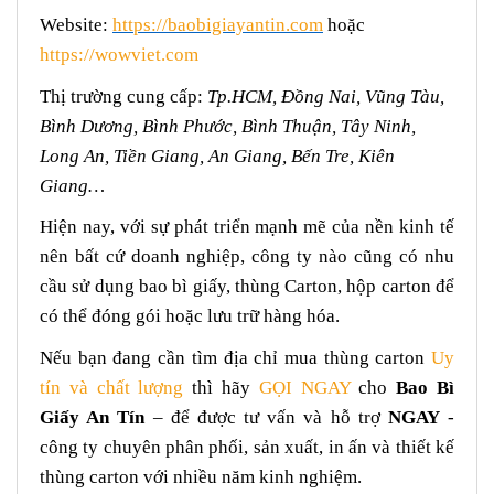
Website:
https://baobigiayantin.com
hoặc
https://wowviet.com
Thị trường cung cấp:
Tp.HCM, Đồng Nai, Vũng Tàu,
Bình Dương, Bình Phước, Bình Thuận, Tây Ninh,
Long An, Tiền Giang, An Giang, Bến Tre, Kiên
Giang…
Hiện nay, với sự phát triển mạnh mẽ của nền kinh tế
nên bất cứ doanh nghiệp, công ty nào cũng có nhu
cầu sử dụng bao bì giấy, thùng Carton, hộp carton để
có thể đóng gói hoặc lưu trữ hàng hóa.
Nếu bạn đang cần tìm địa chỉ mua thùng carton
Uy
tín và chất lượng
thì hãy
GỌI NGAY
cho
Bao Bì
Giấy An Tín
– để được tư vấn và hỗ trợ
NGAY
-
công ty chuyên phân phối, sản xuất, in ấn và thiết kế
thùng carton với nhiều năm kinh nghiệm.